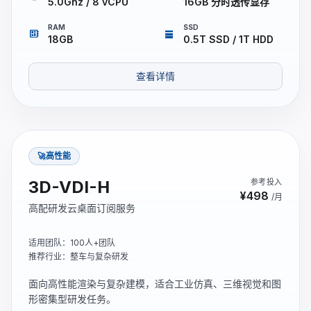
5.0Ghz / 8 vCPU
16GB 分时透传显存
RAM
SSD
developer_board
storage
18GB
0.5T SSD / 1T HDD
查看详情
🚀高性能
3D-VDI-H
参考投入
¥498
/月
高配研发云桌面订阅服务
适用团队：100人+团队
推荐行业：整车与复杂研发
面向高性能渲染与复杂建模，适合工业仿真、三维视觉和图
形密集型研发任务。