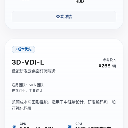
HDD
查看详情
⚡成本优先
3D-VDI-L
参考投入
¥268
/月
低配研发云桌面订阅服务
适用团队：50人团队
推荐行业：工业设计
兼顾成本与图形性能，适用于中轻量设计、研发编码和一般
可视化场景。
CPU
GPU
memory
view_quilt