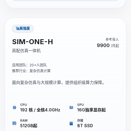
🚀高强度
SIM-ONE-H
参考投入
9900
/月起
高配仿真一体机
适用团队：20+人团队
推荐行业：复杂仿真计算
面向复杂仿真与大规模计算，提供组织级算力保障。
CPU
GPU
memory
view_quilt
192 核 / 全核4.0GHz
16G独享显存起
RAM
存储
developer_board
storage
512GB起
8T SSD