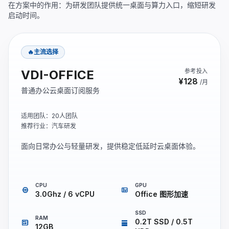
在方案中的作用：为研发团队提供统一桌面与算力入口，缩短研发
启动时间。
🔥主流选择
VDI-OFFICE
参考投入
¥128
/月
普通办公云桌面订阅服务
适用团队：20人团队
推荐行业：汽车研发
面向日常办公与轻量研发，提供稳定低延时云桌面体验。
CPU
GPU
memory
view_quilt
3.0Ghz / 6 vCPU
Office 图形加速
SSD
RAM
0.2T SSD / 0.5T
developer_board
storage
12GB