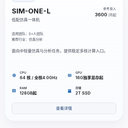
SIM-ONE-L
参考投入
3600
/月起
低配仿真一体机
适用团队：5+人团队
推荐行业：仿真分析
面向中轻量仿真与分析任务，提供稳定多核计算入口。
CPU
GPU
memory
view_quilt
64 核 / 全核4.0GHz
16G独享显存起
RAM
存储
developer_board
storage
128GB起
2T SSD
查看详情