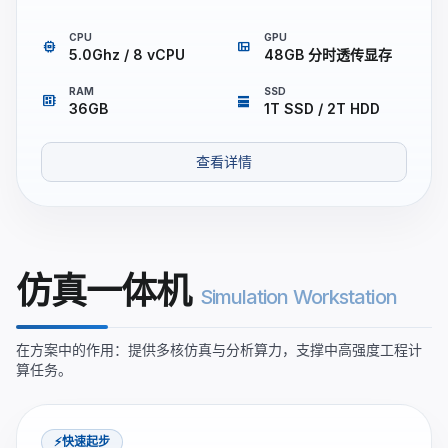
CPU
GPU
memory
view_quilt
5.0Ghz / 8 vCPU
48GB 分时透传显存
RAM
SSD
developer_board
storage
36GB
1T SSD / 2T HDD
查看详情
仿真一体机
Simulation Workstation
在方案中的作用：提供多核仿真与分析算力，支撑中高强度工程计
算任务。
⚡快速起步