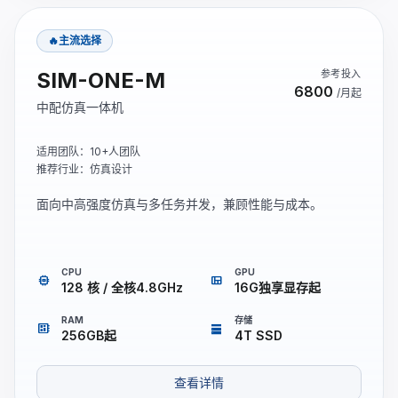
🔥主流选择
SIM-ONE-M
参考投入
6800
/月起
中配仿真一体机
适用团队：10+人团队
推荐行业：仿真设计
面向中高强度仿真与多任务并发，兼顾性能与成本。
CPU
GPU
memory
view_quilt
128 核 / 全核4.8GHz
16G独享显存起
RAM
存储
developer_board
storage
256GB起
4T SSD
查看详情