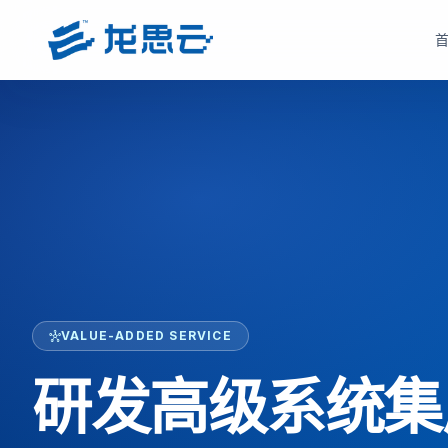
云部署模式
产品选型
根据企业数据安全、研发协同、成本投入和运维能力，选择更适合的云架构
根据企业部署模式和投入节奏，选择更匹配的产品路径与采
驻地云方案
驻地订阅产品
面向对数据安全、合规、低延迟和本地化部署有要求的制造业研发团队
面向快速启动、分阶段投入和持续优化场景，按需获取
现场或指定机房构建专属云资源池。
monetization_on
降低一次性投入压力
bolt
数据留在本地，更适合涉密研发和核心资料保护
open_in_full
支持业务增长下的灵活扩容
hub
支持本地高性能计算、云桌面、存储与运维能力
factory
适合多数制造业研发团队当前阶段
verified_user
兼顾私有化安全和云化弹性管理
VALUE-ADDED SERVICE
hub
查看驻地订阅产品
查看驻地云方案
研发高级系统集