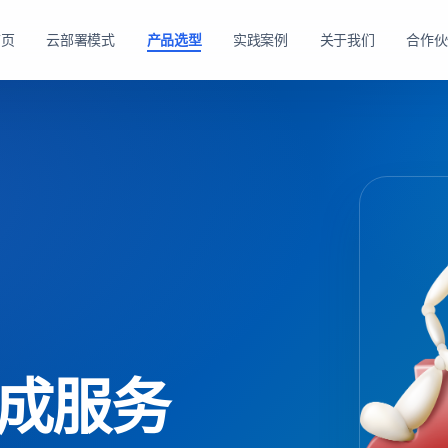
首页
云部署模式
产品选型
实践案例
关于我们
合作伙
路径。
购方式。
私有云方案
私有买断产品
，在客户
产品与服务能力。
面向已有机房、服务器资源或完整 IT 运维体系的企业
面向强调资产自持与长期可控的企业，
私有云平台。
dns
适配私有化长期建设路径
domain
适合已有 IT 基础设施和专业运维团队的企业
tune
软硬件能力组合可按阶段规划
account_tree
支持资源统一管理、权限控制和内部系统集成
engineering
适合有成熟 IT 体系的组织
shield_lock
强调资产自持、系统可控和长期稳定运行
查看私有买断产品
查看私有云方案
成服务