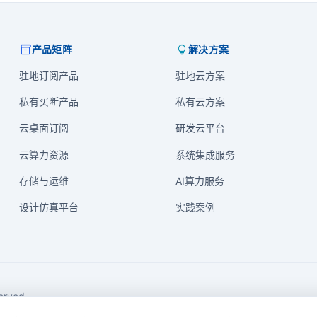
inventory_2
lightbulb
产品矩阵
解决方案
驻地订阅产品
驻地云方案
私有买断产品
私有云方案
云桌面订阅
研发云平台
云算力资源
系统集成服务
存储与运维
AI算力服务
设计仿真平台
实践案例
rved.