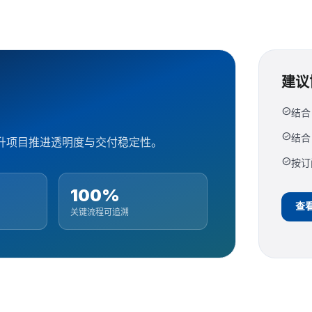
建议
check_circle
结合
check_circle
结合
升项目推进透明度与交付稳定性。
check_circle
按订
100%
查看
关键流程可追溯