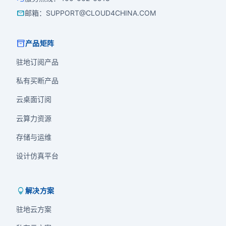
mail
邮箱
：
SUPPORT@CLOUD4CHINA.COM
inventory_2
产品矩阵
驻地订阅产品
私有买断产品
云桌面订阅
云算力资源
存储与运维
设计仿真平台
lightbulb
解决方案
驻地云方案