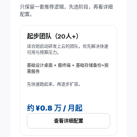
项
跨
只保留一套推荐逻辑，先选阶段，再看详细
目
域
管
协
配置。
理
同
起步团队（20人+）
适合刚启动研发上云的团队，优先解决快速
可用与预算压力。
基础设计桌面 + 瘦终端 + 基础存储备份+按
需服务
先快速跑起来，再逐步扩容。
约 ¥0.8 万 / 月起
查看详细配置