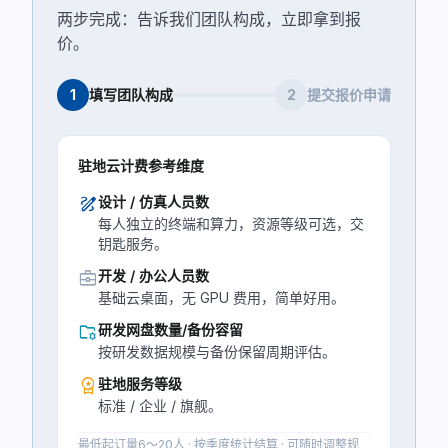
两步完成：告诉我们团队构成，立即拿到报
价。
1
填写团队构成
2
提交报价申请
驻地云计费参考维度
draw
设计 / 仿真人员数
每人独立的终端和算力，资源等级可选，交
钥匙服务。
business_center
开发 / 办公人员数
基础云桌面，无 GPU 费用，简单好用。
folder_managed
研发网盘数量/备份容留
按研发数据规模与备份保留周期评估。
workspace_premium
驻地服务等级
标准 / 企业 / 旗舰。
最低起订量6～20人 · 按季度统计结算 · 可随时调整规