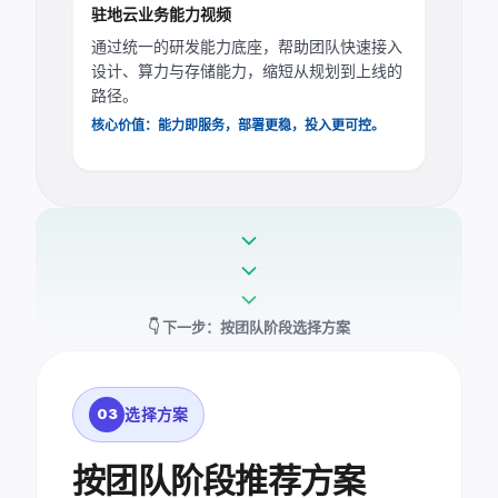
驻地云业务能力视频
WATCH
·
通过统一的研发能力底座，帮助团队快速接入
业
设计、算力与存储能力，缩短从规划到上线的
务
能
路径。
力
pause
驻地云业务能力 · 覆盖研发全场景
核心价值：能力即服务，部署更稳，投入更可控。
四大
能力
支柱
expand_more
expand_more
design_services
view_in_ar
expand_more
设
仿
👇 下一步：按团队阶段选择方案
计
真
云
算
桌
力
面
选择方案
03
assignment
share
按团队阶段推荐方案