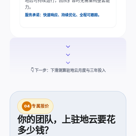
地后可持续运行，团队扩容时无需重构整套能
能
力。
力
pause
驻地云服务能力 · 全链路保障
服务承诺：快速响应、持续优化、全程可跟踪。
服务
全周
期
expand_more
expand_more
campaign
construction
expand_more
售
部
👇 下一步：下滑测算驻地云月度与三年投入
前
署
咨
上
询
线
support_agent
school
专属报价
04
运
培
你的团队，上驻地云要花
维
训
托
认
多少钱？
管
证