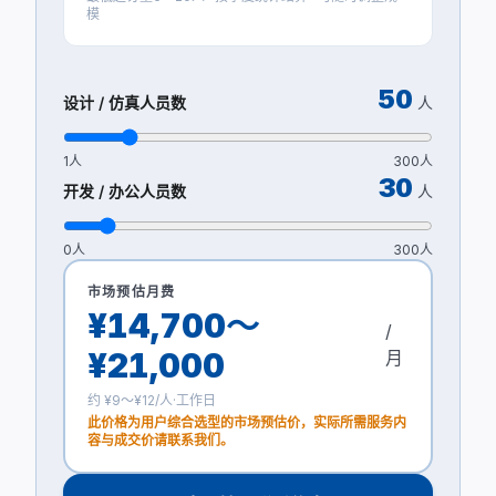
模
50
设计 / 仿真人员数
人
1
人
300
人
30
开发 / 办公人员数
人
0
人
300
人
市场预估月费
¥14,700～
/
¥21,000
月
约 ¥
9
～¥
12
/人·工作日
此价格为用户综合选型的市场预估价，实际所需服务内
容与成交价请联系我们。