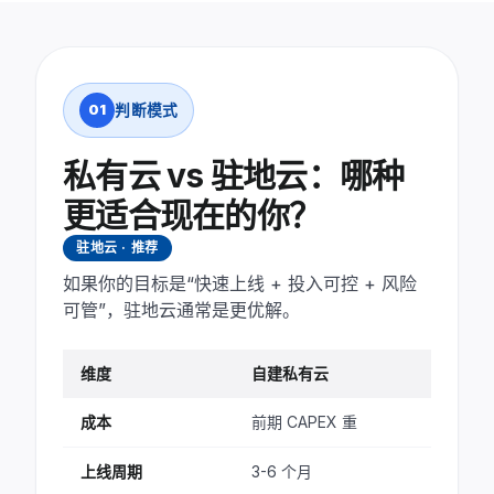
天
期
运
自建团
全
维
队
托
方
管
判断模式
01
式
私有云 vs 驻地云：哪种
更适合现在的你？
驻地云 · 推荐
如果你的目标是“快速上线 + 投入可控 + 风险
可管”，驻地云通常是更优解。
维度
自建私有云
成本
前期 CAPEX 重
上线周期
3-6 个月