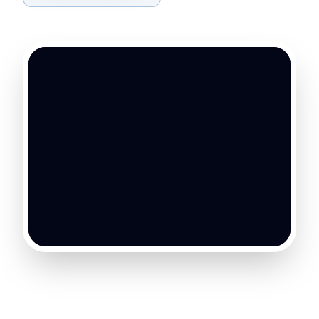
思
云
pause
云模式怎么选 · 30 秒看懂
核心差异
私有云
驻地云
全私有
全
部
化
私
署
形
有
态
化
高
履
CAPEX
约
初
金
始
投
+
入
季
度
上
3-6 月
10-
线
30
周