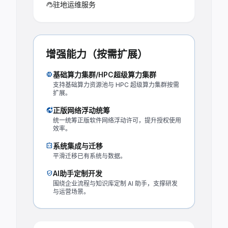
驻地运维服务
support_agent
增强能力（按需扩展）
neurology
基础算力集群/HPC超级算力集群
支持基础算力资源池与 HPC 超级算力集群按需
扩展。
vpn_lock
正版网络浮动统筹
统一统筹正版软件网络浮动许可，提升授权使用
效率。
integration_instructions
系统集成与迁移
平滑迁移已有系统与数据。
verified_user
AI助手定制开发
围绕企业流程与知识库定制 AI 助手，支撑研发
与运营场景。