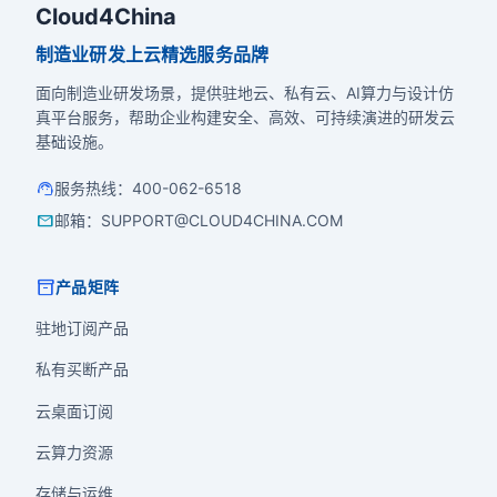
Cloud4China
制造业研发上云精选服务品牌
面向制造业研发场景，提供驻地云、私有云、AI算力与设计仿
真平台服务，帮助企业构建安全、高效、可持续演进的研发云
基础设施。
support_agent
服务热线
：
400-062-6518
mail
邮箱
：
SUPPORT@CLOUD4CHINA.COM
inventory_2
产品矩阵
驻地订阅产品
私有买断产品
云桌面订阅
云算力资源
存储与运维