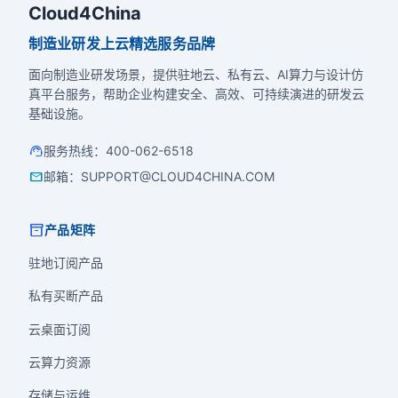
Cloud4China
制造业研发上云精选服务品牌
面向制造业研发场景，提供驻地云、私有云、AI算力与设计仿
真平台服务，帮助企业构建安全、高效、可持续演进的研发云
基础设施。
support_agent
服务热线
：
400-062-6518
mail
邮箱
：
SUPPORT@CLOUD4CHINA.COM
inventory_2
产品矩阵
驻地订阅产品
私有买断产品
云桌面订阅
云算力资源
存储与运维