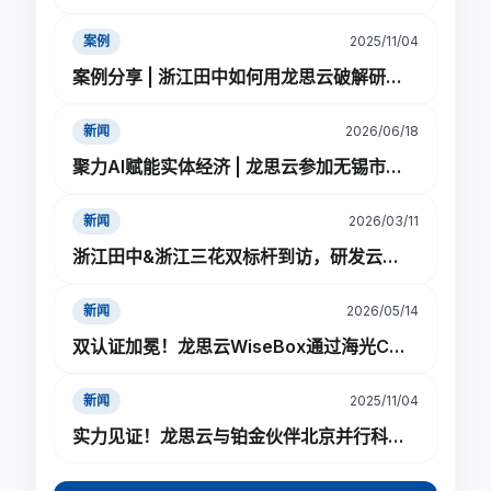
理、设计仿真、人工智能应用等关键领域的相
关标准制定、前沿技术研讨与产业生态共建等
案例
2025/11/04
工作，为国内设计仿真服务平台朝着规范化、
案例分享 | 浙江田中如何用龙思云破解研发资源管理难题？
标准化、智能化、高质量发展贡献力量。
新闻
2026/06/18
聚力AI赋能实体经济 | 龙思云参加无锡市新吴区企业AI赋能工作委员会成立大会
新闻
2026/03/11
浙江田中&浙江三花双标杆到访，研发云交流圆满落幕
新闻
2026/05/14
双认证加冕！龙思云WiseBox通过海光CPU+DCU全栈兼容认证，进入信创AI智能知识库和对话领域
新闻
2025/11/04
实力见证！龙思云与铂金伙伴北京并行科技强强联合，再签900万算力大单