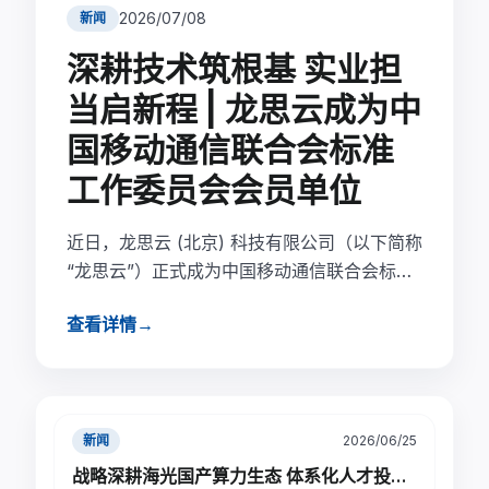
2026/07/08
新闻
深耕技术筑根基 实业担
当启新程 | 龙思云成为中
国移动通信联合会标准
工作委员会会员单位
近日，龙思云 (北京) 科技有限公司（以下简称
“龙思云”）正式成为中国移动通信联合会标准
工作委员会官方会员单位。此次成功入选，是
查看详情
→
国家级行业权威机构对龙思云在研发设计仿真
服务平台领域的技术研发创新实力、产品解决
方案实施服务经验、市场开拓能力的高度认
可，标志着龙思云正式跻身国内通信与数字产
业标准制定核心圈层。未来，龙思云将有机会
新闻
2026/06/25
深度参与行业云/网融合、算力管理、数据管
战略深耕海光国产算力生态 体系化人才投入结硕果 | 龙思云多名工程师获工信部海光专项权威认证