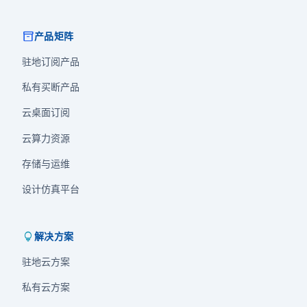
inventory_2
产品矩阵
驻地订阅产品
私有买断产品
云桌面订阅
云算力资源
存储与运维
设计仿真平台
lightbulb
解决方案
驻地云方案
私有云方案