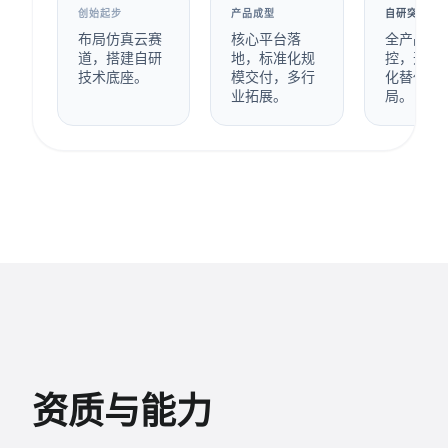
创始起步
产品成型
自研突破
布局仿真云赛
核心平台落
全产品自
道，搭建自研
地，标准化规
控，开启
技术底座。
模交付，多行
化替代战
业拓展。
局。
资质与能力