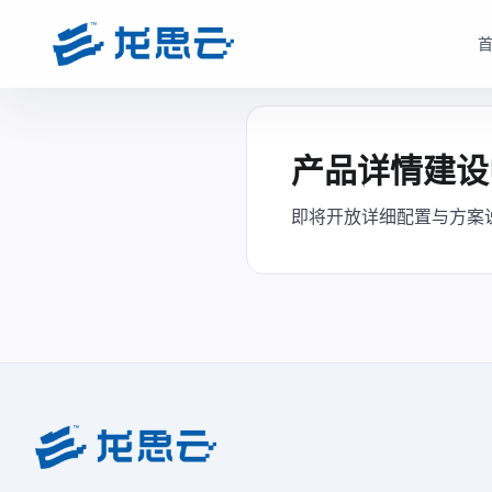
云部署模式
产品选型
根据企业数据安全、研发协同、成本投入和运维能力，选择更适合的云架构
根据企业部署模式和投入节奏，选择更匹配的产品路径与采
产品详情建设
驻地云方案
驻地订阅产品
即将开放详细配置与方案
面向对数据安全、合规、低延迟和本地化部署有要求的制造业研发团队
面向快速启动、分阶段投入和持续优化场景，按需获取
现场或指定机房构建专属云资源池。
monetization_on
降低一次性投入压力
bolt
数据留在本地，更适合涉密研发和核心资料保护
open_in_full
支持业务增长下的灵活扩容
hub
支持本地高性能计算、云桌面、存储与运维能力
factory
适合多数制造业研发团队当前阶段
verified_user
兼顾私有化安全和云化弹性管理
查看驻地订阅产品
查看驻地云方案