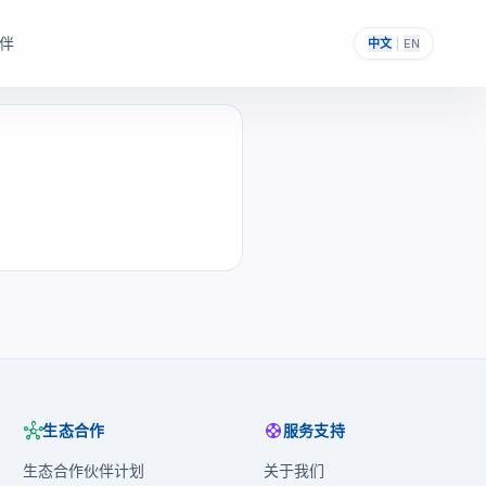
伴
中文
|
EN
，帮助其构建自主可控的
提供一次性采购与私有化部署能力。
hub
support
生态合作
服务支持
生态合作伙伴计划
关于我们