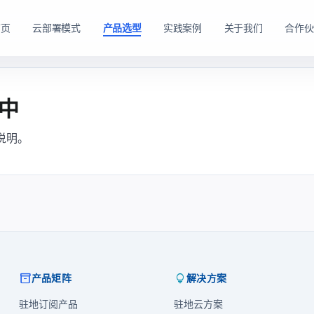
首页
云部署模式
产品选型
实践案例
关于我们
合作伙
路径。
购方式。
中
私有云方案
私有买断产品
说明。
，在客户
产品与服务能力。
面向已有机房、服务器资源或完整 IT 运维体系的企业
面向强调资产自持与长期可控的企业，
私有云平台。
dns
适配私有化长期建设路径
domain
适合已有 IT 基础设施和专业运维团队的企业
tune
软硬件能力组合可按阶段规划
account_tree
支持资源统一管理、权限控制和内部系统集成
engineering
适合有成熟 IT 体系的组织
shield_lock
强调资产自持、系统可控和长期稳定运行
查看私有买断产品
查看私有云方案
inventory_2
lightbulb
产品矩阵
解决方案
驻地订阅产品
驻地云方案