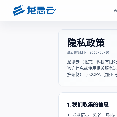
云部署模式
产品选型
根据企业数据安全、研发协同、成本投入和运维能力，选择更适合的云架构
根据企业部署模式和投入节奏，选择更匹配的产品路径与采
隐私政策
驻地云方案
驻地订阅产品
最后更新日期：2026-05-20
面向对数据安全、合规、低延迟和本地化部署有要求的制造业研发团队
面向快速启动、分阶段投入和持续优化场景，按需获取
龙思云（北京）科技有限公
现场或指定机房构建专属云资源池。
monetization_on
降低一次性投入压力
咨询信息或使用相关服务过
bolt
数据留在本地，更适合涉密研发和核心资料保护
open_in_full
支持业务增长下的灵活扩容
护条例）与 CCPA（加
hub
支持本地高性能计算、云桌面、存储与运维能力
factory
适合多数制造业研发团队当前阶段
verified_user
兼顾私有化安全和云化弹性管理
查看驻地订阅产品
查看驻地云方案
1. 我们收集的信息
联系信息：姓名、电话