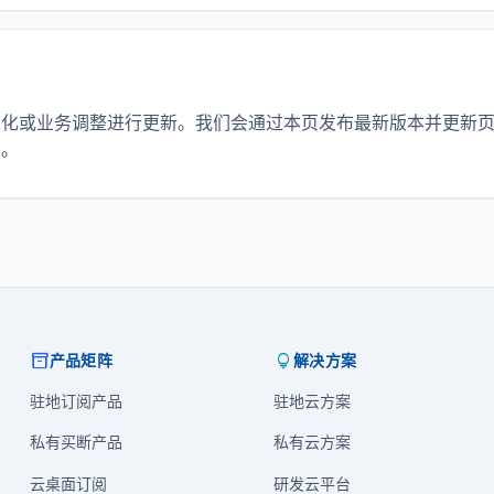
化或业务调整进行更新。我们会通过本页发布最新版本并更新页
容。
inventory_2
lightbulb
产品矩阵
解决方案
驻地订阅产品
驻地云方案
私有买断产品
私有云方案
云桌面订阅
研发云平台