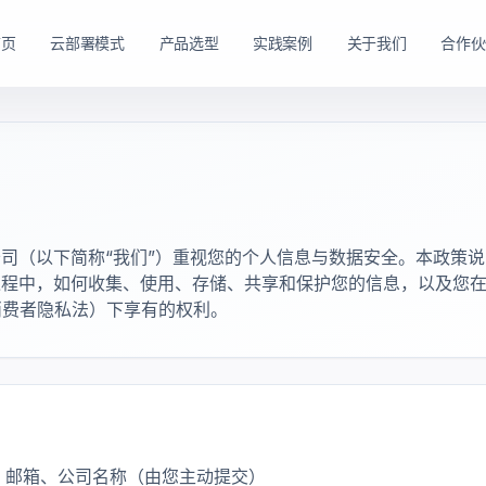
首页
云部署模式
产品选型
实践案例
关于我们
合作伙
路径。
购方式。
私有云方案
私有买断产品
，在客户
产品与服务能力。
面向已有机房、服务器资源或完整 IT 运维体系的企业
面向强调资产自持与长期可控的企业，
司（以下简称“我们”）重视您的个人信息与数据安全。本政策
私有云平台。
dns
适配私有化长期建设路径
程中，如何收集、使用、存储、共享和保护您的信息，以及您在 
domain
适合已有 IT 基础设施和专业运维团队的企业
tune
软硬件能力组合可按阶段规划
州消费者隐私法）下享有的权利。
account_tree
支持资源统一管理、权限控制和内部系统集成
engineering
适合有成熟 IT 体系的组织
shield_lock
强调资产自持、系统可控和长期稳定运行
查看私有买断产品
查看私有云方案
、邮箱、公司名称（由您主动提交）