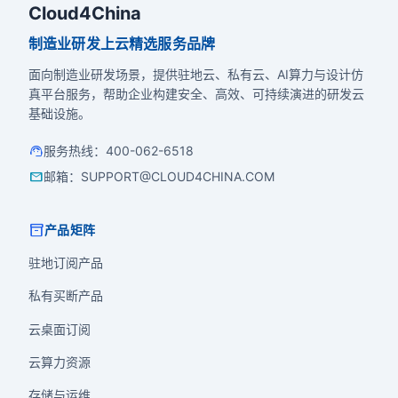
Cloud4China
制造业研发上云精选服务品牌
面向制造业研发场景，提供驻地云、私有云、AI算力与设计仿
真平台服务，帮助企业构建安全、高效、可持续演进的研发云
基础设施。
support_agent
服务热线
：
400-062-6518
mail
邮箱
：
SUPPORT@CLOUD4CHINA.COM
inventory_2
产品矩阵
驻地订阅产品
私有买断产品
云桌面订阅
云算力资源
存储与运维