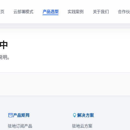
首页
云部署模式
产品选型
实践案例
关于我们
合作伙
路径。
购方式。
中
私有云方案
私有买断产品
说明。
，在客户
产品与服务能力。
面向已有机房、服务器资源或完整 IT 运维体系的企业
面向强调资产自持与长期可控的企业，
私有云平台。
dns
适配私有化长期建设路径
domain
适合已有 IT 基础设施和专业运维团队的企业
tune
软硬件能力组合可按阶段规划
account_tree
支持资源统一管理、权限控制和内部系统集成
engineering
适合有成熟 IT 体系的组织
shield_lock
强调资产自持、系统可控和长期稳定运行
查看私有买断产品
查看私有云方案
inventory_2
lightbulb
产品矩阵
解决方案
驻地订阅产品
驻地云方案