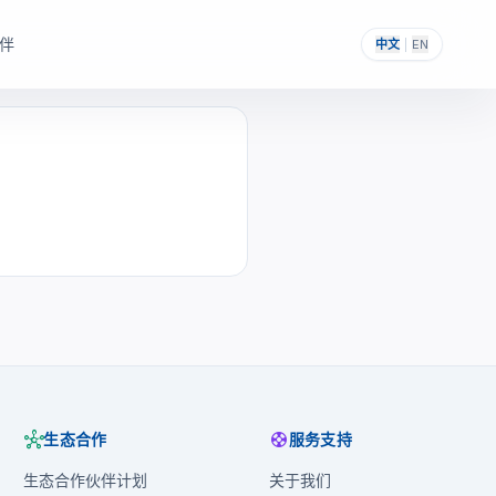
伴
中文
|
EN
，帮助其构建自主可控的
提供一次性采购与私有化部署能力。
hub
support
生态合作
服务支持
生态合作伙伴计划
关于我们