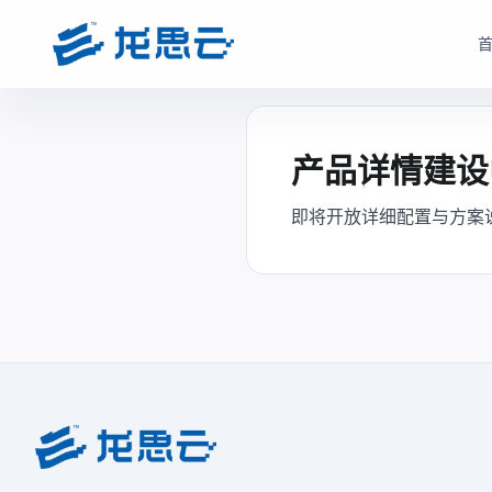
云部署模式
产品选型
根据企业数据安全、研发协同、成本投入和运维能力，选择更适合的云架构
根据企业部署模式和投入节奏，选择更匹配的产品路径与采
产品详情建设
驻地云方案
驻地订阅产品
即将开放详细配置与方案
面向对数据安全、合规、低延迟和本地化部署有要求的制造业研发团队
面向快速启动、分阶段投入和持续优化场景，按需获取
现场或指定机房构建专属云资源池。
monetization_on
降低一次性投入压力
bolt
数据留在本地，更适合涉密研发和核心资料保护
open_in_full
支持业务增长下的灵活扩容
hub
支持本地高性能计算、云桌面、存储与运维能力
factory
适合多数制造业研发团队当前阶段
verified_user
兼顾私有化安全和云化弹性管理
查看驻地订阅产品
查看驻地云方案