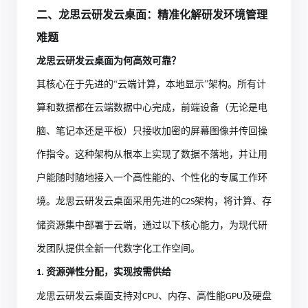
二、龙思云
研发
云桌面：精准化解研发环境管理
难题
龙思云
研发
云桌面为何高效可靠？
其核心在于先进的
“云端计算，本地显示”架构。所有计
算和数据都在云端数据中心完成，前端设备（无论是电
脑、笔记本还是平板）只接收加密的屏幕图像并传回操
作指令。这种架构从根本上实现了数据不落地，并让用
户能随时随地接入一个高性能的、个性化的专属工作环
境。龙思云
研发
云桌面采用先进的
架构，将计算、存
C2S
储资源集中部署于云端，通过以下核心能力，为现代研
发团队提供全新一代数字化工作空间。
资源弹性分配，实现按需供给​
1.
龙思云研发
云桌面支持对
、内存、高性能
及硬盘
CPU
GPU