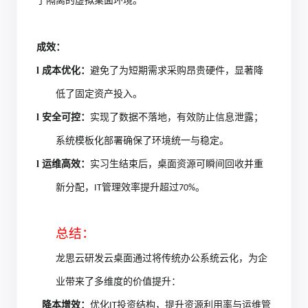
了隔离的虚拟桌面环境。
成效：
l
成本优化：
避免了为短期需求采购昂贵硬件，显著降
低了固定资产投入。
l
安全可控：
实现了数据不落地，有效防止信息泄露；
系统模板化部署确保了环境统一与稳定。
l
运维高效：
实习生结束后，桌面资源可瞬间回收并重
新分配，
管理效率提升超过
。
IT
70%
总结：
龙思云
研发
云桌面通过将传统办公系统云化，为企
业带来了多维度的价值提升：
降本增效：
优化
投资结构，提升资源利用率与运维管
IT