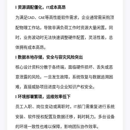
l
资源调配僵化，
成本高
昂
IT
为满足
、
等高性能软件需求，企业通常需采购顶
CAD
CAE
配物理工作站，导致非满负荷工作时资源大量闲置。同
时，业务波动时无法快速调整硬件配置，灵活性差，总
体拥有成本高昂。
l
数据本地存储，安全与容灾风险突出
核心设计资料分散于各终端，面临硬件损坏、丢失或恶
意泄露的风险。一旦发生故障，系统恢复与数据追溯困
难，直接威胁项目进度与企业知识产权安全。
l
环境部署繁琐，运维效率低下
员工入职、岗位变动或离职时，
部门需重复进行系统
IT
安装、软件授权配置及数据迁移，耗时耗力。多台设备
的环境一致性也难以保障，影响团队协作效率。