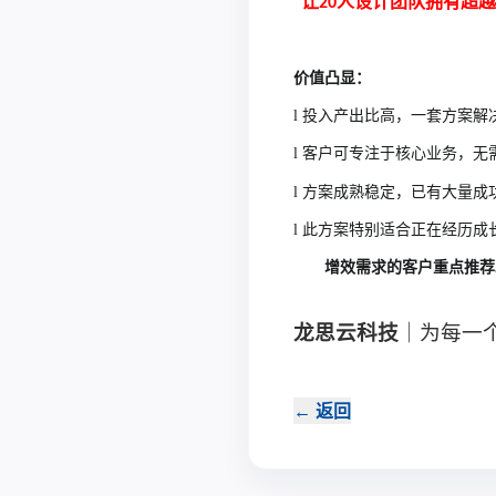
让
人设计团队拥有超越
"
20
价值凸显：
l
投入产出比高，一套方案解
l
客户可专注于核心业务，无
l
方案成熟稳定，已有大量成
l
此方案特别适合正在经历成
增效需求的客户重点推荐
龙思云科技
｜为每一
←
返回