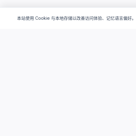
本站使用 Cookie 与本地存储以改善访问体验、记忆语言偏好。
Cloud4China
制造业研发上云精选服务品牌
面向制造业研发场景，提供驻地云、私有云、AI算力与设计仿真
平台服务，帮助企业构建安全、高效、可持续演进的研发云基础
设施。
support_agent
服务热线
：
400-062-6518
mail
邮箱
：
SUPPORT@CLOUD4CHINA.COM