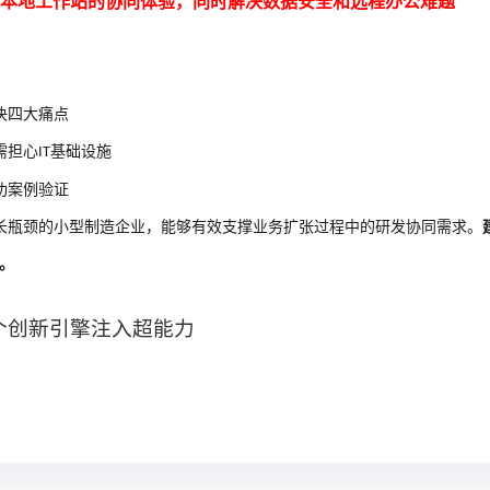
本地工作站的协同体验，同时解决数据安全和远程办公难题
"
决四大痛点
需担心
基础设施
IT
功案例验证
长瓶颈的小型制造企业，能够有效支撑业务扩张过程中的研发协同需求。
。
个创新引擎注入超能力