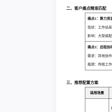
二、
客户痛点精准匹配
痛点
：算力资
1
​现状：工作站
​影响：大型装
痛点
：远程协
3
​需求：异地协
​瓶颈：传统工
三、推荐配置方案
适用场景