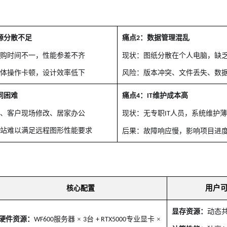
源分散不足
痛点
：数据管理混乱
2
采购时间不一，性能参差不齐
​现状：图纸分散在个人电脑，缺
配体操作卡顿，设计效率低下
风险
：版本冲突、文件丢失、数
同困难
痛点
：
维护成本高
4
IT
作、客户现场修改、居家办公
​现状：无专职
人员，系统维护薄
IT
作站难以满足远程图形性能要求
​后果：故障响应慢，影响项目进
用户
核心配置
显存资源：
动态
硬件资源：
服务器 ×
台
专业显卡 ×
WF600
3
+ RTX5000