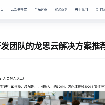
首页
云部署模式
产品选型
实践案例
关于我们
合作伙
路径。
购方式。
私有云方案
私有买断产品
研发团队的龙思云解决方案推
，在客户
产品与服务能力。
面向已有机房、服务器资源或完整 IT 运维体系的企业
面向强调资产自持与长期可控的企业，
私有云平台。
dns
适配私有化长期建设路径
domain
适合已有 IT 基础设施和专业运维团队的企业
tune
软硬件能力组合可按阶段规划
account_tree
支持资源统一管理、权限控制和内部系统集成
engineering
适合有成熟 IT 体系的组织
shield_lock
强调资产自持、系统可控和长期稳定运行
计人员
人以上）
20
查看私有买断产品
软件进行
建模、装配设计，图纸大小约
，装配体规模
个零件左
3D
500M
5000
查看私有云方案