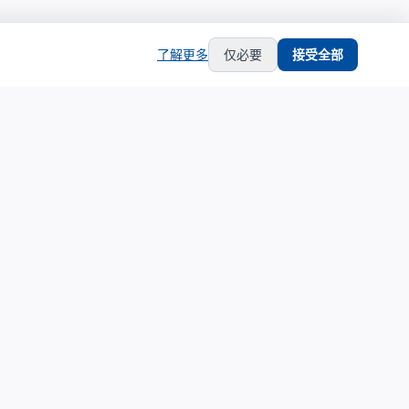
了解更多
仅必要
接受全部
hub
support
生态合作
服务支持
生态合作伙伴计划
关于我们
合作伙伴中心
联系支持
合作伙伴登录
隐私政策
申请成为合作伙伴
服务条款
培训认证体系
铂金服务商展示