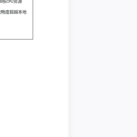
核
资源
-8
CPU
流畅度超越本地