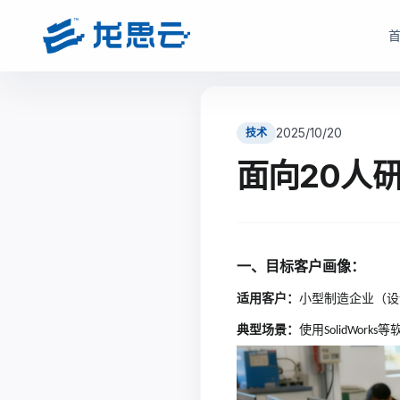
云部署模式
产品选型
根据企业数据安全、研发协同、成本投入和运维能力，选择更适合的云架构
根据企业部署模式和投入节奏，选择更匹配的产品路径与采
2025/10/20
技术
驻地云方案
驻地订阅产品
面向20人
面向对数据安全、合规、低延迟和本地化部署有要求的制造业研发团队
面向快速启动、分阶段投入和持续优化场景，按需获取
现场或指定机房构建专属云资源池。
monetization_on
降低一次性投入压力
bolt
数据留在本地，更适合涉密研发和核心资料保护
open_in_full
支持业务增长下的灵活扩容
一、
目标客户画像：
hub
支持本地高性能计算、云桌面、存储与运维能力
factory
适合多数制造业研发团队当前阶段
verified_user
兼顾私有化安全和云化弹性管理
适用客户：
小型制造企业（设
查看驻地订阅产品
典型场景：
使用
等
SolidWorks
查看驻地云方案