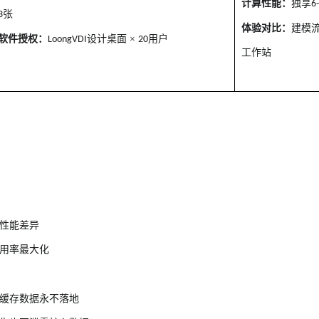
计算性能：
独享
6
张
3
体验对比：
建模
软件授权：
设计桌面 ×
用户
LoongVDI
20
工作站
性能差异
用率最大化
缓存数据永不落地