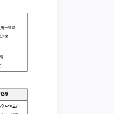
乏统一管理
据泄露
弱
度
可获得
共享
显存
16GB