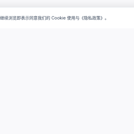
继续浏览即表示同意我们的 Cookie 使用与《隐私政策》。
inventory_2
lightbulb
产品矩阵
解决方案
驻地订阅产品
驻地云方案
私有买断产品
私有云方案
云桌面订阅
研发云平台
云算力资源
系统集成服务
存储与运维
AI算力服务
设计仿真平台
实践案例