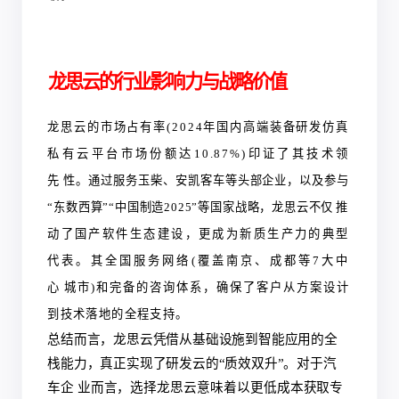
龙思云的行业影响力与战略价值
龙思云的市场占有率
(2024年国内高端装备研发仿真
私有云平台市场份额达10.87%)印证了其
技术领
先
性。通过服务玉柴、安凯客车等头部企业，以及参与
“东数西算”“中国制造2025”等国家战略，龙思
云不仅
推
动了国产软件生态建设，更成为新质生产力的典型
代表。其全国服务网络
(覆盖南京、成都等7大中
心
城市
)和完备的咨询体系，确保了客户从方案设计
到技术落地的全程支持。
总结而言，龙思云凭借从基础设施到智能应用的全
栈能力，真正实现了研发云的
“质效双升”。
对于汽
车企
业而言，选择龙思云意味着以更低成本获取专