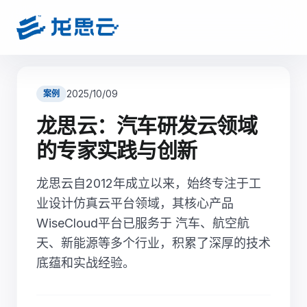
2025/10/09
案例
龙思云：汽车研发云领域
的专家实践与创新
龙思云自2012年成立以来，始终专注于工
业设计仿真云平台领域，其核心产品
WiseCloud平台已服务于 汽车、航空航
天、新能源等多个行业，积累了深厚的技术
底蕴和实战经验。