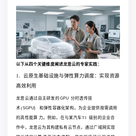
以下从四个关键维度阐述龙思云的专家实践：
1.
云原生基础设施与弹性算力调度：实现资源
高效利用
龙思云通过自主研发的
GPU
分时透传技
术
(
SGPU
)
和弹性容器化架构，为企业提供按需调用
的高性能算
力。例如，在与某汽车
T1
级别的企业合
作中，龙思云为其构建私有
云节点，通过广域网实现