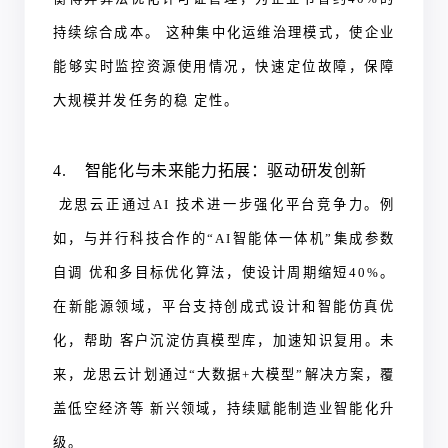
持续综合成本。 这种集中化运维治理模式，使企业
能够实时监控资源使用情况，快速定位故障，保障
大规模并发任务的稳 定性。
4.
智能化与未来能力拓展：驱动研发创新
龙思云正通过AI 技术进一步强化平台竞争力。例
如，与并行科技合作的“AI智能体一体机”集成参数
自调 优和多目标优化算法，使设计周期缩短40%。
在新能源领域，平台支持创成式设计和智能仿真优
化，帮助 客户沉淀仿真模型库，加速知识复用。未
来，龙思云计划通过“大数据+大模型”解决方案，覆
盖低空经济等 新兴领域，持续赋能制造业智能化升
级。