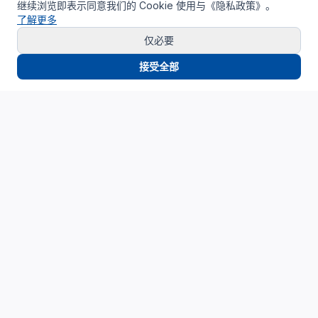
继续浏览即表示同意我们的 Cookie 使用与《隐私政策》。
了解更多
仅必要
接受全部
Cloud4China
制造业研发上云精选服务品牌
面向制造业研发场景，提供驻地云、私有云、AI算力与设计仿
真平台服务，帮助企业构建安全、高效、可持续演进的研发云
基础设施。
support_agent
服务热线
：
400-062-6518
mail
邮箱
：
SUPPORT@CLOUD4CHINA.COM