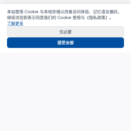
本站使用 Cookie 与本地存储以改善访问体验、记忆语言偏好。
继续浏览即表示同意我们的 Cookie 使用与《隐私政策》。
了解更多
仅必要
接受全部
Cloud4China
制造业研发上云精选服务品牌
面向制造业研发场景，提供驻地云、私有云、AI算力与设计仿
真平台服务，帮助企业构建安全、高效、可持续演进的研发云
基础设施。