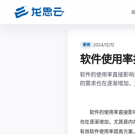
云部署模式
产品选型
根据企业数据安全、研发协同、成本投入和运维能力，选择更适合的云架构
根据企业部署模式和投入节奏，选择更匹配的产品路径与采
2024/12/12
新闻
驻地云方案
驻地订阅产品
软件使用率
面向对数据安全、合规、低延迟和本地化部署有要求的制造业研发团队
面向快速启动、分阶段投入和持续优化场景，按需获取
现场或指定机房构建专属云资源池。
软件的使用率直接影响
monetization_on
降低一次性投入压力
bolt
数据留在本地，更适合涉密研发和核心资料保护
的需求也在逐渐增加，
open_in_full
支持业务增长下的灵活扩容
hub
支持本地高性能计算、云桌面、存储与运维能力
factory
适合多数制造业研发团队当前阶段
verified_user
兼顾私有化安全和云化弹性管理
查看驻地订阅产品
软件的使用率直接影
查看驻地云方案
也在逐渐增加，尤其是内
有效
软件使用率提高方案