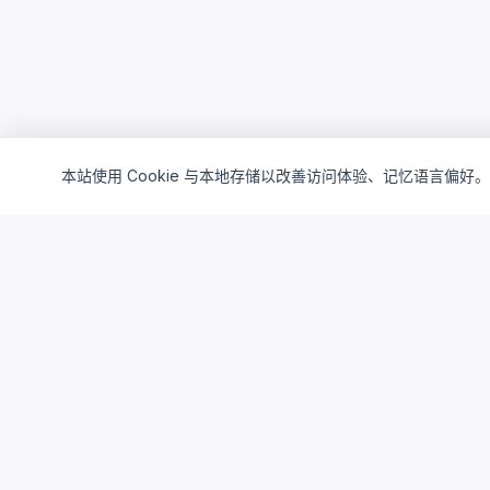
本站使用 Cookie 与本地存储以改善访问体验、记忆语言偏好。
Cloud4China
制造业研发上云精选服务品牌
面向制造业研发场景，提供驻地云、私有云、AI算力与设计仿真
平台服务，帮助企业构建安全、高效、可持续演进的研发云基础
设施。