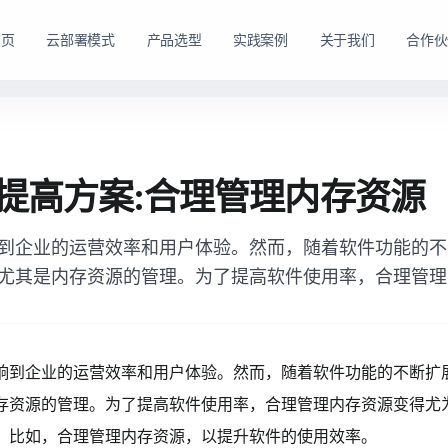
首页
云部署模式
产品选型
实践案例
关于我们
合作伙
路径。
购方式。
私有云方案
私有买断产品
提高方案:合理管理内存资源
，在客户
产品与服务能力。
面向已有机房、服务器资源或完整 IT 运维体系的企业
面向强调资产自持与长期可控的企业，
私有云平台。
到企业的运营效率和用户体验。然而，随着软件功能的不
dns
适配私有化长期建设路径
domain
适合已有 IT 基础设施和专业运维团队的企业
尤其是内存资源的管理。为了提高软件使用率，合理管理
tune
软硬件能力组合可按阶段规划
account_tree
支持资源统一管理、权限控制和内部系统集成
engineering
适合有成熟 IT 体系的组织
shield_lock
强调资产自持、系统可控和长期稳定运行
查看私有买断产品
响到企业的运营效率和用户体验。然而，随着软件功能的不断扩
查看私有云方案
存资源的管理。为了提高软件使用率，合理管理内存资源变得尤
，比如，合理管理内存资源，以提升软件的使用效率。