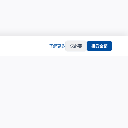
了解更多
仅必要
接受全部
hub
support
生态合作
服务支持
生态合作伙伴计划
关于我们
合作伙伴中心
联系支持
合作伙伴登录
隐私政策
申请成为合作伙伴
服务条款