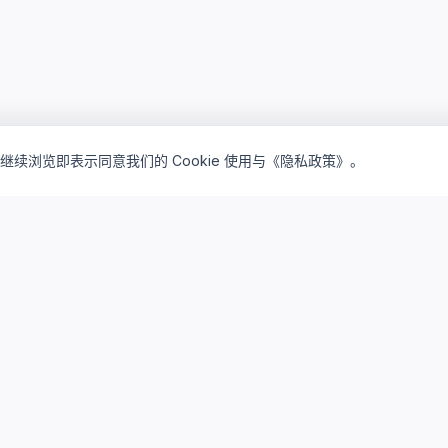
继续浏览即表示同意我们的 Cookie 使用与《隐私政策》。
inventory_2
lightbulb
产品矩阵
解决方案
驻地订阅产品
驻地云方案
私有买断产品
私有云方案
云桌面订阅
研发云平台
云算力资源
系统集成服务