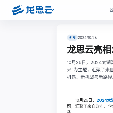
云部署模式
产品选型
根据企业数据安全、研发协同、成本投入和运维能力，选择更适合的云架构
根据企业部署模式和投入节奏，选择更匹配的产品路径与采
2024/10/28
新闻
驻地云方案
驻地订阅产品
龙思云亮相
面向对数据安全、合规、低延迟和本地化部署有要求的制造业研发团队
面向快速启动、分阶段投入和持续优化场景，按需获取
现场或指定机房构建专属云资源池。
10月26日，2024
monetization_on
降低一次性投入压力
bolt
数据留在本地，更适合涉密研发和核心资料保护
来”为主题，汇聚了来
open_in_full
支持业务增长下的灵活扩容
hub
支持本地高性能计算、云桌面、存储与运维能力
机遇、新挑战与新路径
factory
适合多数制造业研发团队当前阶段
verified_user
兼顾私有化安全和云化弹性管理
查看驻地订阅产品
查看驻地云方案
10月26日，
2024
题，汇聚了来自政府、企
径。