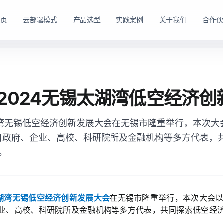
首页
云部署模式
产品选型
实践案例
关于我们
合作伙
路径。
购方式。
私有云方案
私有买断产品
2024无锡太湖湾低空经济创
，在客户
产品与服务能力。
面向已有机房、服务器资源或完整 IT 运维体系的企业
面向强调资产自持与长期可控的企业，
私有云平台。
太湖湾无锡低空经济创新发展大会在无锡市隆重举行，本次大
dns
适配私有化长期建设路径
domain
适合已有 IT 基础设施和专业运维团队的企业
自政府、企业、高校、科研院所及金融机构等多方代表，
tune
软硬件能力组合可按阶段规划
account_tree
支持资源统一管理、权限控制和内部系统集成
。
engineering
适合有成熟 IT 体系的组织
shield_lock
强调资产自持、系统可控和长期稳定运行
查看私有买断产品
查看私有云方案
太湖湾无锡低空经济创新发展大会
在无锡市隆重举行，本次大会以
业、高校、科研院所及金融机构等多方代表，共同探索低空经