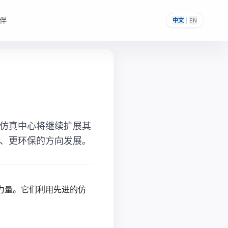
伴
中文
|
EN
，帮助其构建自主可控的
提供一次性采购与私有化部署能力。
仿真中心将继续扩展其
、更环保的方向发展。
力量。它们利用先进的仿