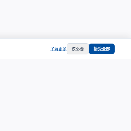
了解更多
仅必要
接受全部
hub
support
生态合作
服务支持
生态合作伙伴计划
关于我们
合作伙伴中心
联系支持
合作伙伴登录
隐私政策
申请成为合作伙伴
服务条款