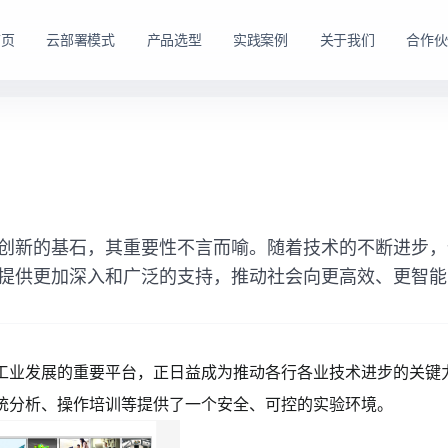
首页
云部署模式
产品选型
实践案例
关于我们
合作伙
路径。
购方式。
私有云方案
私有买断产品
，在客户
产品与服务能力。
面向已有机房、服务器资源或完整 IT 运维体系的企业
面向强调资产自持与长期可控的企业，
私有云平台。
创新的基石，其重要性不言而喻。随着技术的不断进步，
dns
适配私有化长期建设路径
domain
适合已有 IT 基础设施和专业运维团队的企业
提供更加深入和广泛的支持，推动社会向更高效、更智能
tune
软硬件能力组合可按阶段规划
account_tree
支持资源统一管理、权限控制和内部系统集成
engineering
适合有成熟 IT 体系的组织
shield_lock
强调资产自持、系统可控和长期稳定运行
查看私有买断产品
工业发展的重要平台，正日益成为推动各行各业技术进步的关键
查看私有云方案
统分析、操作培训等提供了一个安全、可控的实验环境。