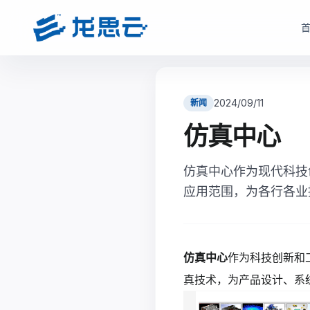
云部署模式
产品选型
根据企业数据安全、研发协同、成本投入和运维能力，选择更适合的云架构
根据企业部署模式和投入节奏，选择更匹配的产品路径与采
2024/09/11
新闻
驻地云方案
驻地订阅产品
仿真中心
面向对数据安全、合规、低延迟和本地化部署有要求的制造业研发团队
面向快速启动、分阶段投入和持续优化场景，按需获取
现场或指定机房构建专属云资源池。
仿真中心作为现代科技
monetization_on
降低一次性投入压力
bolt
数据留在本地，更适合涉密研发和核心资料保护
应用范围，为各行各业
open_in_full
支持业务增长下的灵活扩容
hub
支持本地高性能计算、云桌面、存储与运维能力
factory
适合多数制造业研发团队当前阶段
verified_user
兼顾私有化安全和云化弹性管理
查看驻地订阅产品
仿真中心
作为科技创新和
查看驻地云方案
真技术，为产品设计、系