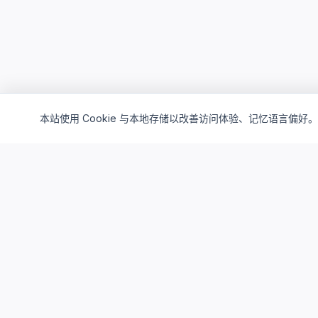
本站使用 Cookie 与本地存储以改善访问体验、记忆语言偏好。
Cloud4China
制造业研发上云精选服务品牌
面向制造业研发场景，提供驻地云、私有云、AI算力与设计仿真
平台服务，帮助企业构建安全、高效、可持续演进的研发云基础
设施。