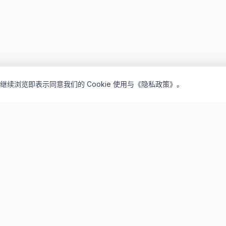
继续浏览即表示同意我们的 Cookie 使用与《隐私政策》。
inventory_2
lightbulb
产品矩阵
解决方案
驻地订阅产品
驻地云方案
私有买断产品
私有云方案
云桌面订阅
研发云平台
云算力资源
系统集成服务