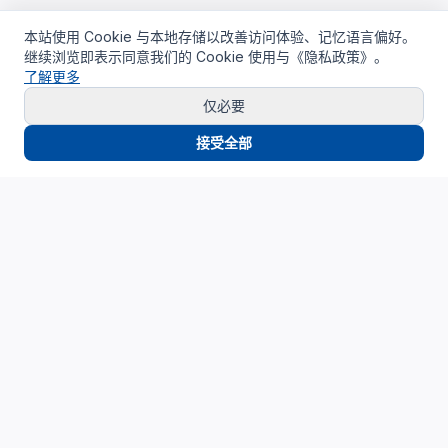
本站使用 Cookie 与本地存储以改善访问体验、记忆语言偏好。
继续浏览即表示同意我们的 Cookie 使用与《隐私政策》。
了解更多
仅必要
接受全部
Cloud4China
制造业研发上云精选服务品牌
面向制造业研发场景，提供驻地云、私有云、AI算力与设计仿
真平台服务，帮助企业构建安全、高效、可持续演进的研发云
基础设施。