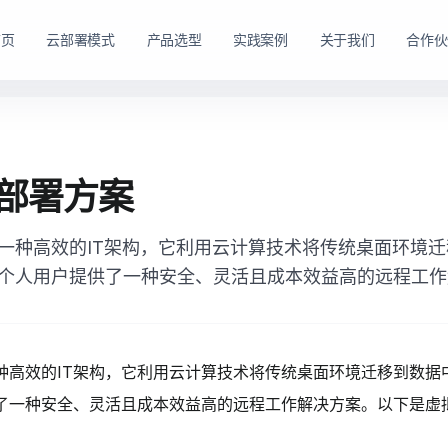
首页
云部署模式
产品选型
实践案例
关于我们
合作伙
路径。
购方式。
私有云方案
私有买断产品
部署方案
，在客户
产品与服务能力。
面向已有机房、服务器资源或完整 IT 运维体系的企业
面向强调资产自持与长期可控的企业，
私有云平台。
一种高效的IT架构，它利用云计算技术将传统桌面环境
dns
适配私有化长期建设路径
domain
适合已有 IT 基础设施和专业运维团队的企业
个人用户提供了一种安全、灵活且成本效益高的远程工作
tune
软硬件能力组合可按阶段规划
account_tree
支持资源统一管理、权限控制和内部系统集成
engineering
适合有成熟 IT 体系的组织
shield_lock
强调资产自持、系统可控和长期稳定运行
查看私有买断产品
种高效的IT架构，它利用云计算技术将传统桌面环境迁移到数据
查看私有云方案
了一种安全、灵活且成本效益高的远程工作解决方案。以下是虚