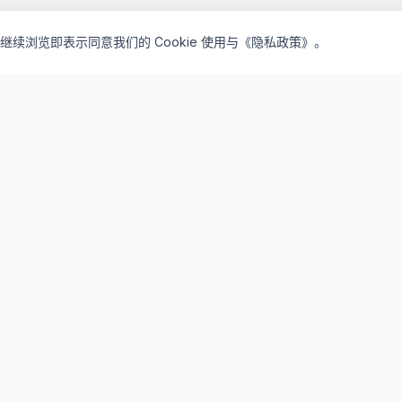
继续浏览即表示同意我们的 Cookie 使用与《隐私政策》。
inventory_2
lightbulb
产品矩阵
解决方案
驻地订阅产品
驻地云方案
私有买断产品
私有云方案
云桌面订阅
研发云平台
云算力资源
系统集成服务
存储与运维
AI算力服务
设计仿真平台
实践案例