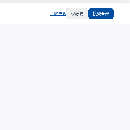
了解更多
仅必要
接受全部
hub
support
生态合作
服务支持
生态合作伙伴计划
关于我们
合作伙伴中心
联系支持
合作伙伴登录
隐私政策
申请成为合作伙伴
服务条款
培训认证体系
铂金服务商展示