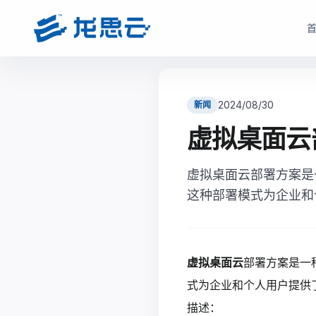
云部署模式
产品选型
根据企业数据安全、研发协同、成本投入和运维能力，选择更适合的云架构
根据企业部署模式和投入节奏，选择更匹配的产品路径与采
2024/08/30
新闻
驻地云方案
驻地订阅产品
虚拟桌面云
面向对数据安全、合规、低延迟和本地化部署有要求的制造业研发团队
面向快速启动、分阶段投入和持续优化场景，按需获取
现场或指定机房构建专属云资源池。
虚拟桌面云部署方案是
monetization_on
降低一次性投入压力
bolt
数据留在本地，更适合涉密研发和核心资料保护
这种部署模式为企业和
open_in_full
支持业务增长下的灵活扩容
hub
支持本地高性能计算、云桌面、存储与运维能力
factory
适合多数制造业研发团队当前阶段
verified_user
兼顾私有化安全和云化弹性管理
查看驻地订阅产品
虚拟桌面云
部署方案是一
查看驻地云方案
式为企业和个人用户提供
描述：