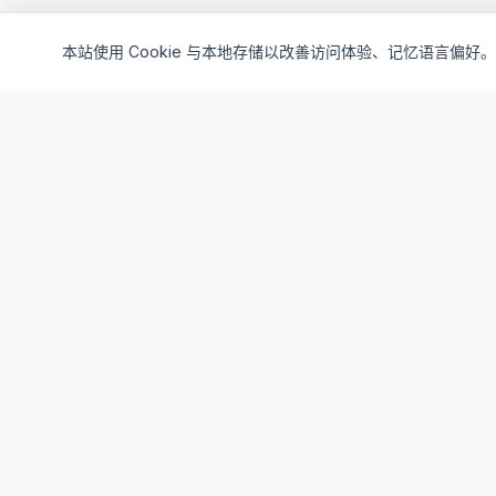
本站使用 Cookie 与本地存储以改善访问体验、记忆语言偏好。
Cloud4China
制造业研发上云精选服务品牌
面向制造业研发场景，提供驻地云、私有云、AI算力与设计仿真
平台服务，帮助企业构建安全、高效、可持续演进的研发云基础
设施。
support_agent
服务热线
：
400-062-6518
mail
邮箱
：
SUPPORT@CLOUD4CHINA.COM