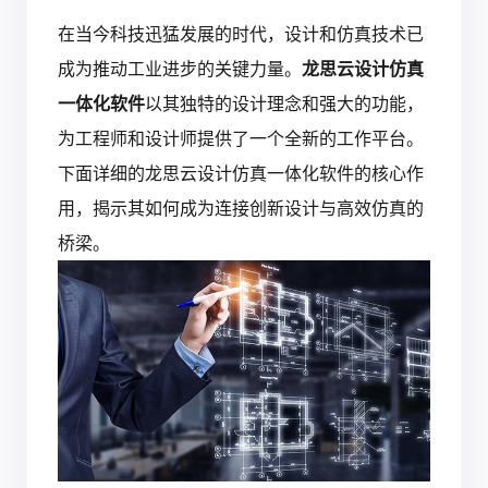
在当今科技迅猛发展的时代，设计和仿真技术已
成为推动工业进步的关键力量。
龙思云设计仿真
一体化软件
以其独特的设计理念和强大的功能，
为工程师和设计师提供了一个全新的工作平台。
下面详细的龙思云设计仿真一体化软件的核心作
用，揭示其如何成为连接创新设计与高效仿真的
桥梁。