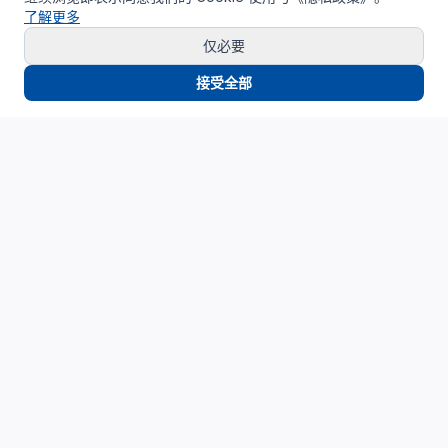
了解更多
仅必要
接受全部
Cloud4China
制造业研发上云精选服务品牌
面向制造业研发场景，提供驻地云、私有云、AI算力与设计仿
真平台服务，帮助企业构建安全、高效、可持续演进的研发云
基础设施。
support_agent
服务热线
：
400-062-6518
mail
邮箱
：
SUPPORT@CLOUD4CHINA.COM