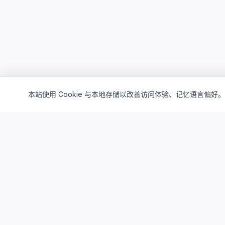
本站使用 Cookie 与本地存储以改善访问体验、记忆语言偏好。
Cloud4China
制造业研发上云精选服务品牌
面向制造业研发场景，提供驻地云、私有云、AI算力与设计仿真
平台服务，帮助企业构建安全、高效、可持续演进的研发云基础