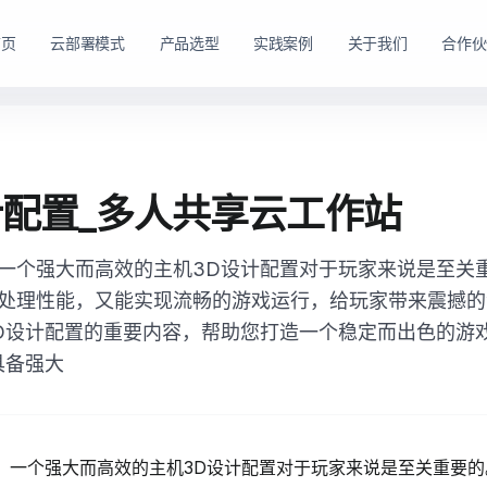
首页
云部署模式
产品选型
实践案例
关于我们
合作伙
路径。
购方式。
私有云方案
私有买断产品
计配置_多人共享云工作站
，在客户
产品与服务能力。
面向已有机房、服务器资源或完整 IT 运维体系的企业
面向强调资产自持与长期可控的企业，
私有云平台。
一个强大而高效的主机3D设计配置对于玩家来说是至关
dns
适配私有化长期建设路径
domain
适合已有 IT 基础设施和专业运维团队的企业
处理性能，又能实现流畅的游戏运行，给玩家带来震撼的
tune
软硬件能力组合可按阶段规划
account_tree
支持资源统一管理、权限控制和内部系统集成
D设计配置的重要内容，帮助您打造一个稳定而出色的游
engineering
适合有成熟 IT 体系的组织
shield_lock
强调资产自持、系统可控和长期稳定运行
具备强大
查看私有买断产品
查看私有云方案
，一个强大而高效的
主机3D设计配置
对于玩家来说是至关重要的