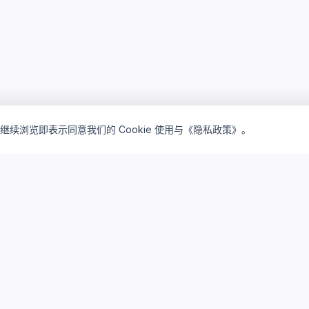
继续浏览即表示同意我们的 Cookie 使用与《隐私政策》。
inventory_2
lightbulb
产品矩阵
解决方案
驻地订阅产品
驻地云方案
私有买断产品
私有云方案
云桌面订阅
研发云平台
云算力资源
系统集成服务