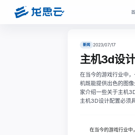
云部署模式
产品选型
根据企业数据安全、研发协同、成本投入和运维能力，选择更适合的云架构
根据企业部署模式和投入节奏，选择更匹配的产品路径与采
2023/07/17
新闻
驻地云方案
驻地订阅产品
主机3d设
面向对数据安全、合规、低延迟和本地化部署有要求的制造业研发团队
面向快速启动、分阶段投入和持续优化场景，按需获取
现场或指定机房构建专属云资源池。
在当今的游戏行业中，
monetization_on
降低一次性投入压力
bolt
数据留在本地，更适合涉密研发和核心资料保护
机既能提供出色的图像
open_in_full
支持业务增长下的灵活扩容
hub
支持本地高性能计算、云桌面、存储与运维能力
家介绍一些关于主机3
factory
适合多数制造业研发团队当前阶段
verified_user
兼顾私有化安全和云化弹性管理
主机3D设计配置必须
查看驻地订阅产品
查看驻地云方案
在当今的游戏行业中