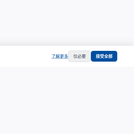
了解更多
仅必要
接受全部
hub
support
生态合作
服务支持
生态合作伙伴计划
关于我们
合作伙伴中心
联系支持
合作伙伴登录
隐私政策
申请成为合作伙伴
服务条款