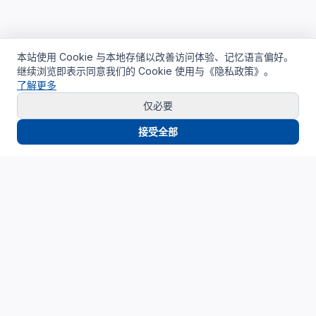
本站使用 Cookie 与本地存储以改善访问体验、记忆语言偏好。
继续浏览即表示同意我们的 Cookie 使用与《隐私政策》。
了解更多
仅必要
接受全部
Cloud4China
制造业研发上云精选服务品牌
面向制造业研发场景，提供驻地云、私有云、AI算力与设计仿
真平台服务，帮助企业构建安全、高效、可持续演进的研发云