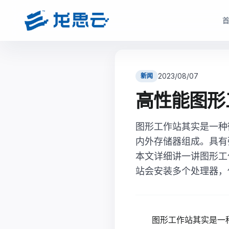
云部署模式
产品选型
根据企业数据安全、研发协同、成本投入和运维能力，选择更适合的云架构
根据企业部署模式和投入节奏，选择更匹配的产品路径与采
2023/08/07
新闻
驻地云方案
驻地订阅产品
高性能图形
面向对数据安全、合规、低延迟和本地化部署有要求的制造业研发团队
面向快速启动、分阶段投入和持续优化场景，按需获取
现场或指定机房构建专属云资源池。
图形工作站其实是一种
monetization_on
降低一次性投入压力
bolt
数据留在本地，更适合涉密研发和核心资料保护
内外存储器组成。具有
open_in_full
支持业务增长下的灵活扩容
hub
支持本地高性能计算、云桌面、存储与运维能力
本文详细讲一讲图形工
factory
适合多数制造业研发团队当前阶段
verified_user
兼顾私有化安全和云化弹性管理
站会安装多个处理器，
查看驻地订阅产品
查看驻地云方案
图形工作站其实是一