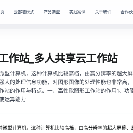
首页
云部署模式
产品选型
实践案例
关于我们
合作伙
路径。
购方式。
私有云方案
私有买断产品
工作站_多人共享云工作站
，在客户
产品与服务能力。
面向已有机房、服务器资源或完整 IT 运维体系的企业
面向强调资产自持与长期可控的企业，
私有云平台。
微型计算机，这种计算机比较高档，由高分辨率的超大屏
dns
适配私有化长期建设路径
domain
适合已有 IT 基础设施和专业运维团队的企业
强大的处理信息功能，对图形图像的处理性能也非常高，
tune
软硬件能力组合可按阶段规划
account_tree
支持资源统一管理、权限控制和内部系统集成
作站的作用与特点。一、高性能图形工作站的作用1、功
engineering
适合有成熟 IT 体系的组织
shield_lock
强调资产自持、系统可控和长期稳定运行
使运算能力
查看私有买断产品
查看私有云方案
种微型计算机，这种计算机比较高档，由高分辨率的超大屏幕、