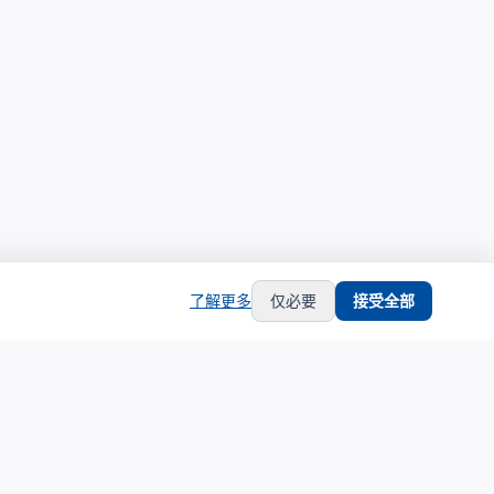
了解更多
仅必要
接受全部
hub
support
生态合作
服务支持
生态合作伙伴计划
关于我们