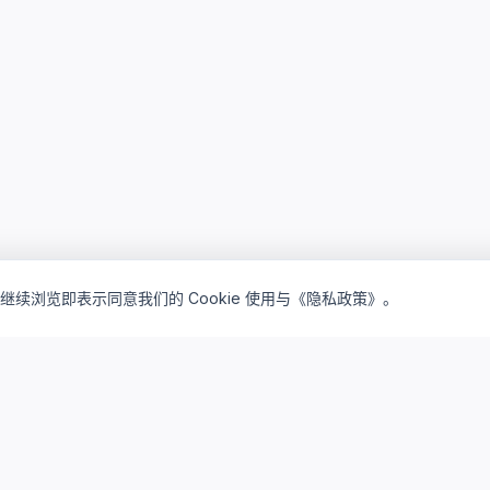
继续浏览即表示同意我们的 Cookie 使用与《隐私政策》。
inventory_2
lightbulb
产品矩阵
解决方案
驻地订阅产品
驻地云方案