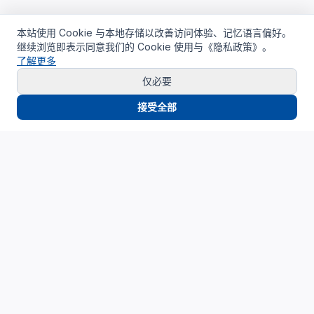
本站使用 Cookie 与本地存储以改善访问体验、记忆语言偏好。
继续浏览即表示同意我们的 Cookie 使用与《隐私政策》。
了解更多
仅必要
接受全部
Cloud4China
制造业研发上云精选服务品牌
面向制造业研发场景，提供驻地云、私有云、AI算力与设计仿
真平台服务，帮助企业构建安全、高效、可持续演进的研发云
基础设施。