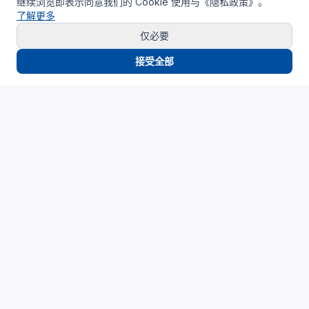
继续浏览即表示同意我们的 Cookie 使用与《隐私政策》。
了解更多
仅必要
接受全部
Cloud4China
制造业研发上云精选服务品牌
面向制造业研发场景，提供驻地云、私有云、AI算力与设计仿
真平台服务，帮助企业构建安全、高效、可持续演进的研发云
基础设施。
support_agent
服务热线
：
400-062-6518
mail
邮箱
：
SUPPORT@CLOUD4CHINA.COM