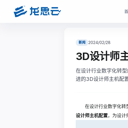
云部署模式
产品选型
根据企业数据安全、研发协同、成本投入和运维能力，选择更适合的云架构
根据企业部署模式和投入节奏，选择更匹配的产品路径与采
2024/02/28
新闻
驻地云方案
驻地订阅产品
3D设计师
面向对数据安全、合规、低延迟和本地化部署有要求的制造业研发团队
面向快速启动、分阶段投入和持续优化场景，按需获取
现场或指定机房构建专属云资源池。
在设计行业数字化转型
monetization_on
降低一次性投入压力
bolt
数据留在本地，更适合涉密研发和核心资料保护
进的3D设计师主机配
open_in_full
支持业务增长下的灵活扩容
hub
支持本地高性能计算、云桌面、存储与运维能力
factory
适合多数制造业研发团队当前阶段
verified_user
兼顾私有化安全和云化弹性管理
查看驻地订阅产品
在设计行业数字化转
查看驻地云方案
设计师主机配置
，为设计