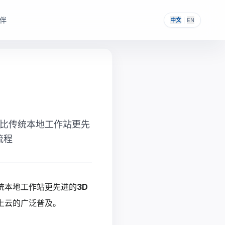
伴
中文
|
EN
，帮助其构建自主可控的
提供一次性采购与私有化部署能力。
比传统本地工作站更先
流程
统本地工作站更先进的
3D
上云的广泛普及。