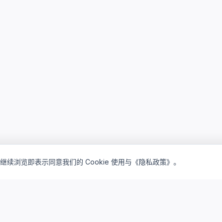
继续浏览即表示同意我们的 Cookie 使用与《隐私政策》。
inventory_2
lightbulb
产品矩阵
解决方案