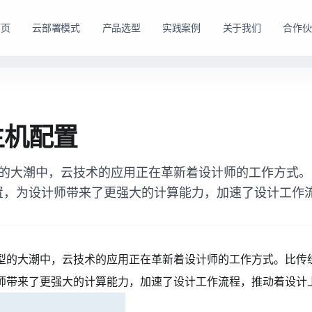
首页
云部署模式
产品选型
实践案例
关于我们
合作伙
路径。
购方式。
私有云方案
私有买断产品
主机配置
，在客户
产品与服务能力。
面向已有机房、服务器资源或完整 IT 运维体系的企业
面向强调资产自持与长期可控的企业，
私有云平台。
的大潮中，云技术的应用正在革新着设计师的工作方式。
dns
适配私有化长期建设路径
domain
适合已有 IT 基础设施和专业运维团队的企业
置，为设计师带来了更强大的计算能力，加速了设计工作
tune
软硬件能力组合可按阶段规划
account_tree
支持资源统一管理、权限控制和内部系统集成
engineering
适合有成熟 IT 体系的组织
shield_lock
强调资产自持、系统可控和长期稳定运行
查看私有买断产品
型的大潮中，云技术的应用正在革新着设计师的工作方式。比传
查看私有云方案
师带来了更强大的计算能力，加速了设计工作流程，推动着设计