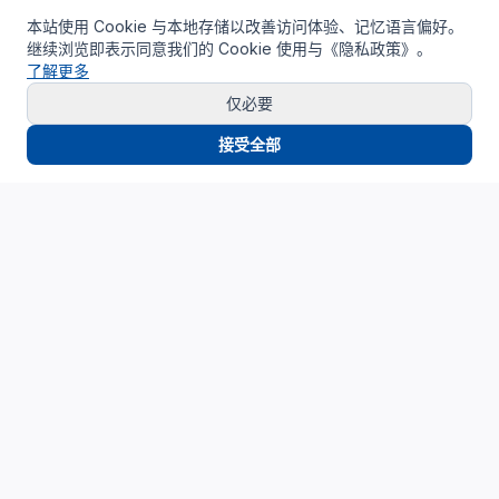
本站使用 Cookie 与本地存储以改善访问体验、记忆语言偏好。
继续浏览即表示同意我们的 Cookie 使用与《隐私政策》。
了解更多
仅必要
接受全部
Cloud4China
制造业研发上云精选服务品牌
面向制造业研发场景，提供驻地云、私有云、AI算力与设计仿
真平台服务，帮助企业构建安全、高效、可持续演进的研发云
基础设施。