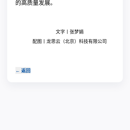
的高质量发展。
文字丨张梦娟
配图丨龙思云（北京）科技有限公司
←
返回