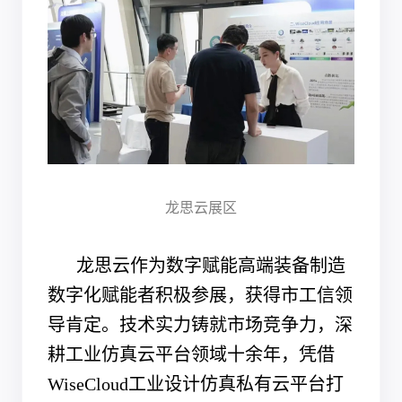
龙思云展区
龙思云作为数字赋能高端装备制造
数字化赋能者积极参展，获得市工信领
导肯定。技术实力铸就市场竞争力，深
耕工业仿真云平台领域十余年，凭借
WiseCloud工业设计仿真私有云平台打