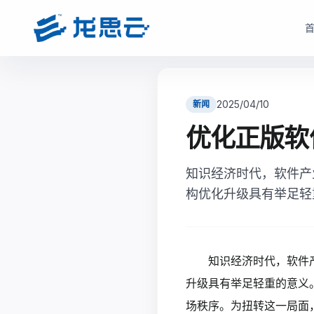
云部署模式
产品选型
根据企业数据安全、研发协同、成本投入和运维能力，选择更适合的云架构
根据企业部署模式和投入节奏，选择更匹配的产品路径与采
2025/04/10
新闻
驻地云方案
驻地订阅产品
优化正版软
面向对数据安全、合规、低延迟和本地化部署有要求的制造业研发团队
面向快速启动、分阶段投入和持续优化场景，按需获取
现场或指定机房构建专属云资源池。
知识经济时代，软件产
monetization_on
降低一次性投入压力
bolt
数据留在本地，更适合涉密研发和核心资料保护
构优化升级具有举足轻
open_in_full
支持业务增长下的灵活扩容
hub
支持本地高性能计算、云桌面、存储与运维能力
factory
适合多数制造业研发团队当前阶段
verified_user
兼顾私有化安全和云化弹性管理
查看驻地订阅产品
知识经济时代，软件
查看驻地云方案
升级具有举足轻重的意义
场秩序。为扭转这一局面