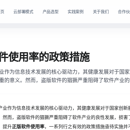
首页
云部署模式
产品选型
实践案例
关于我们
合作伙
路径。
购方式。
私有云方案
私有买断产品
件使用率的政策措施
，在客户
产品与服务能力。
面向已有机房、服务器资源或完整 IT 运维体系的企业
面向强调资产自持与长期可控的企业，
私有云平台。
业作为信息技术发展的核心驱动力，其健康发展对于国家
dns
适配私有化长期建设路径
domain
适合已有 IT 基础设施和专业运维团队的企业
重的意义。然而，盗版软件的猖獗严重阻碍了软件产业的
tune
软硬件能力组合可按阶段规划
account_tree
支持资源统一管理、权限控制和内部系统集成
engineering
适合有成熟 IT 体系的组织
shield_lock
强调资产自持、系统可控和长期稳定运行
查看私有买断产品
产业作为信息技术发展的核心驱动力，其健康发展对于国家创新
查看私有云方案
。然而，盗版软件的猖獗严重阻碍了软件产业的良性发展，损害
，提升
正版软件使用率
，一系列行之有效的政策措施亟待实施并