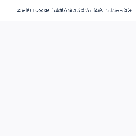
本站使用 Cookie 与本地存储以改善访问体验、记忆语言偏好。
Cloud4China
制造业研发上云精选服务品牌
面向制造业研发场景，提供驻地云、私有云、AI算力与设计仿真
平台服务，帮助企业构建安全、高效、可持续演进的研发云基础
设施。
support_agent
服务热线
：
400-062-6518
mail
邮箱
：
SUPPORT@CLOUD4CHINA.COM