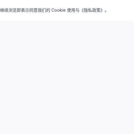
继续浏览即表示同意我们的 Cookie 使用与《隐私政策》。
inventory_2
lightbulb
产品矩阵
解决方案
驻地订阅产品
驻地云方案
私有买断产品
私有云方案
云桌面订阅
研发云平台
云算力资源
系统集成服务
存储与运维
AI算力服务
设计仿真平台
实践案例