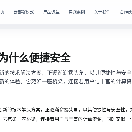
首页
云部署模式
产品选型
实践案例
关于我们
合作伙
路径。
购方式。
私有云方案
私有买断产品
为什么便捷安全
，在客户
产品与服务能力。
面向已有机房、服务器资源或完整 IT 运维体系的企业
面向强调资产自持与长期可控的企业，
私有云平台。
新的技术解决方案，正逐渐崭露头角，以其便捷性与安全
dns
适配私有化长期建设路径
domain
适合已有 IT 基础设施和专业运维团队的企业
新的体验。它宛如一座桥梁，连接着用户与丰富的计算资
tune
软硬件能力组合可按阶段规划
account_tree
支持资源统一管理、权限控制和内部系统集成
engineering
适合有成熟 IT 体系的组织
shield_lock
强调资产自持、系统可控和长期稳定运行
查看私有买断产品
创新的技术解决方案，正逐渐崭露头角，以其便捷性与安全性，
查看私有云方案
。它宛如一座桥梁，连接着用户与丰富的计算资源，同时又似一