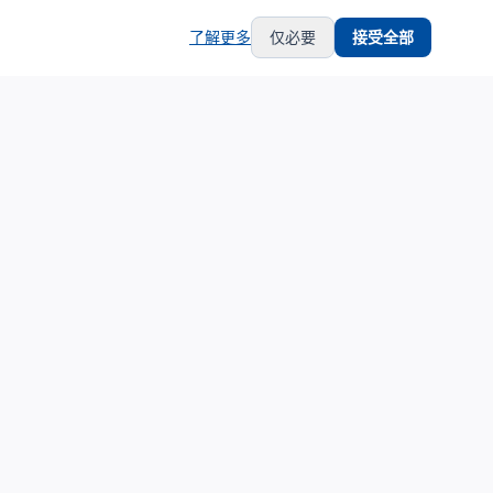
了解更多
仅必要
接受全部
hub
support
生态合作
服务支持
生态合作伙伴计划
关于我们
合作伙伴中心
联系支持
合作伙伴登录
隐私政策
申请成为合作伙伴
服务条款
培训认证体系
铂金服务商展示