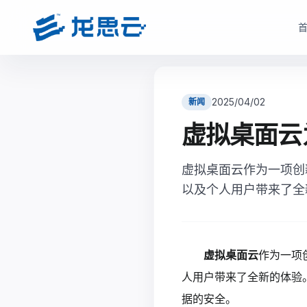
云部署模式
产品选型
根据企业数据安全、研发协同、成本投入和运维能力，选择更适合的云架构
根据企业部署模式和投入节奏，选择更匹配的产品路径与采
2025/04/02
新闻
驻地云方案
驻地订阅产品
虚拟桌面云
面向对数据安全、合规、低延迟和本地化部署有要求的制造业研发团队
面向快速启动、分阶段投入和持续优化场景，按需获取
现场或指定机房构建专属云资源池。
虚拟桌面云作为一项创
monetization_on
降低一次性投入压力
bolt
数据留在本地，更适合涉密研发和核心资料保护
以及个人用户带来了全
open_in_full
支持业务增长下的灵活扩容
hub
支持本地高性能计算、云桌面、存储与运维能力
factory
适合多数制造业研发团队当前阶段
verified_user
兼顾私有化安全和云化弹性管理
查看驻地订阅产品
虚拟桌面云
作为一项
查看驻地云方案
人用户带来了全新的体验
据的安全。