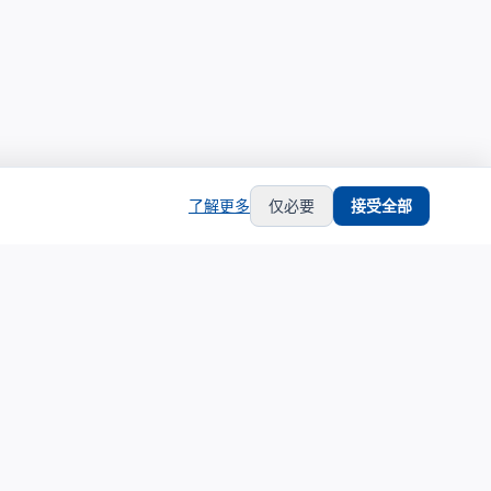
了解更多
仅必要
接受全部
hub
support
生态合作
服务支持
生态合作伙伴计划
关于我们
合作伙伴中心
联系支持
合作伙伴登录
隐私政策
申请成为合作伙伴
服务条款