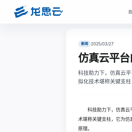
云部署模式
产品选型
根据企业数据安全、研发协同、成本投入和运维能力，选择更适合的云架构
根据企业部署模式和投入节奏，选择更匹配的产品路径与采
2025/03/27
新闻
驻地云方案
驻地订阅产品
仿真云平台
面向对数据安全、合规、低延迟和本地化部署有要求的制造业研发团队
面向快速启动、分阶段投入和持续优化场景，按需获取
现场或指定机房构建专属云资源池。
科技助力下，仿真云平
monetization_on
降低一次性投入压力
bolt
数据留在本地，更适合涉密研发和核心资料保护
拟化技术堪称关键支柱
open_in_full
支持业务增长下的灵活扩容
hub
支持本地高性能计算、云桌面、存储与运维能力
factory
适合多数制造业研发团队当前阶段
verified_user
兼顾私有化安全和云化弹性管理
查看驻地订阅产品
科技助力下，仿真云
查看驻地云方案
术堪称关键支柱，它为仿
原理。