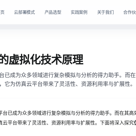
首页
云部署模式
产品选型
实践案例
关于我们
合作伙
路径。
购方式。
私有云方案
私有买断产品
的虚拟化技术原理
，在客户
产品与服务能力。
面向已有机房、服务器资源或完整 IT 运维体系的企业
面向强调资产自持与长期可控的企业，
私有云平台。
台已成为众多领域进行复杂模拟与分析的得力助手。而在
dns
适配私有化长期建设路径
domain
适合已有 IT 基础设施和专业运维团队的企业
，它为仿真云平台带来了灵活性、资源利用率与扩展性。
tune
软硬件能力组合可按阶段规划
account_tree
支持资源统一管理、权限控制和内部系统集成
engineering
适合有成熟 IT 体系的组织
shield_lock
强调资产自持、系统可控和长期稳定运行
查看私有买断产品
平台已成为众多领域进行复杂模拟与分析的得力助手。而在其高
查看私有云方案
真云平台带来了灵活性、资源利用率与扩展性。下面将深入探究