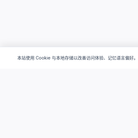
本站使用 Cookie 与本地存储以改善访问体验、记忆语言偏好。
Cloud4China
制造业研发上云精选服务品牌
面向制造业研发场景，提供驻地云、私有云、AI算力与设计仿真
平台服务，帮助企业构建安全、高效、可持续演进的研发云基础