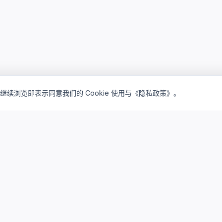
继续浏览即表示同意我们的 Cookie 使用与《隐私政策》。
inventory_2
lightbulb
产品矩阵
解决方案
驻地订阅产品
驻地云方案
私有买断产品
私有云方案
云桌面订阅
研发云平台
云算力资源
系统集成服务