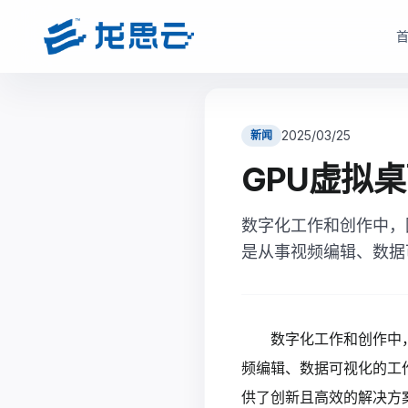
云部署模式
产品选型
根据企业数据安全、研发协同、成本投入和运维能力，选择更适合的云架构
根据企业部署模式和投入节奏，选择更匹配的产品路径与采
2025/03/25
新闻
驻地云方案
驻地订阅产品
GPU虚拟
面向对数据安全、合规、低延迟和本地化部署有要求的制造业研发团队
面向快速启动、分阶段投入和持续优化场景，按需获取
现场或指定机房构建专属云资源池。
数字化工作和创作中，
monetization_on
降低一次性投入压力
bolt
数据留在本地，更适合涉密研发和核心资料保护
是从事视频编辑、数据
open_in_full
支持业务增长下的灵活扩容
hub
支持本地高性能计算、云桌面、存储与运维能力
factory
适合多数制造业研发团队当前阶段
verified_user
兼顾私有化安全和云化弹性管理
查看驻地订阅产品
数字化工作和创作中
查看驻地云方案
频编辑、数据可视化的工
供了创新且高效的解决方