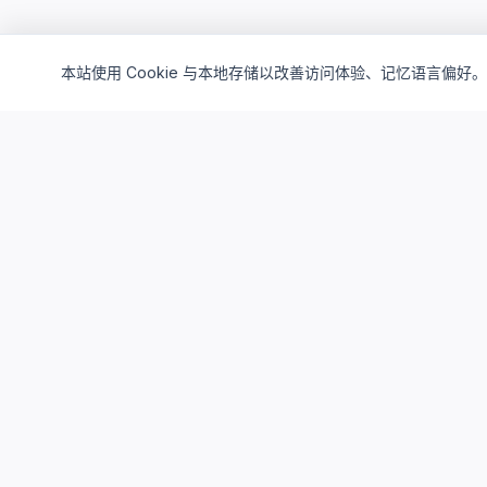
本站使用 Cookie 与本地存储以改善访问体验、记忆语言偏好。
Cloud4China
制造业研发上云精选服务品牌
面向制造业研发场景，提供驻地云、私有云、AI算力与设计仿真
平台服务，帮助企业构建安全、高效、可持续演进的研发云基础
设施。
support_agent
服务热线
：
400-062-6518
mail
邮箱
：
SUPPORT@CLOUD4CHINA.COM