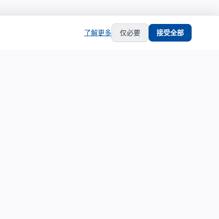
了解更多
仅必要
接受全部
hub
support
生态合作
服务支持
生态合作伙伴计划
关于我们
合作伙伴中心
联系支持
合作伙伴登录
隐私政策
申请成为合作伙伴
服务条款
培训认证体系
铂金服务商展示