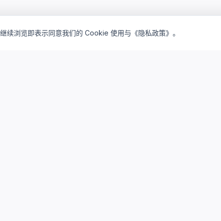
继续浏览即表示同意我们的 Cookie 使用与《隐私政策》。
inventory_2
lightbulb
产品矩阵
解决方案
驻地订阅产品
驻地云方案
私有买断产品
私有云方案
云桌面订阅
研发云平台
云算力资源
系统集成服务
存储与运维
AI算力服务
设计仿真平台
实践案例