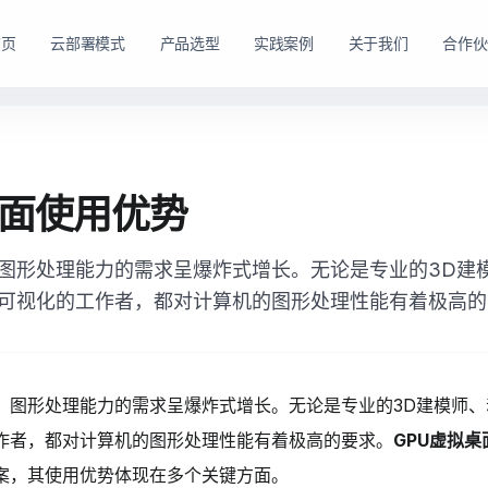
首页
云部署模式
产品选型
实践案例
关于我们
合作伙
路径。
购方式。
私有云方案
私有买断产品
桌面使用优势
，在客户
产品与服务能力。
面向已有机房、服务器资源或完整 IT 运维体系的企业
面向强调资产自持与长期可控的企业，
私有云平台。
图形处理能力的需求呈爆炸式增长。无论是专业的3D建
dns
适配私有化长期建设路径
domain
适合已有 IT 基础设施和专业运维团队的企业
可视化的工作者，都对计算机的图形处理性能有着极高的
tune
软硬件能力组合可按阶段规划
account_tree
支持资源统一管理、权限控制和内部系统集成
engineering
适合有成熟 IT 体系的组织
shield_lock
强调资产自持、系统可控和长期稳定运行
查看私有买断产品
，图形处理能力的需求呈爆炸式增长。无论是专业的3D建模师
查看私有云方案
作者，都对计算机的图形处理性能有着极高的要求。
GPU虚拟桌
案，其使用优势体现在多个关键方面。