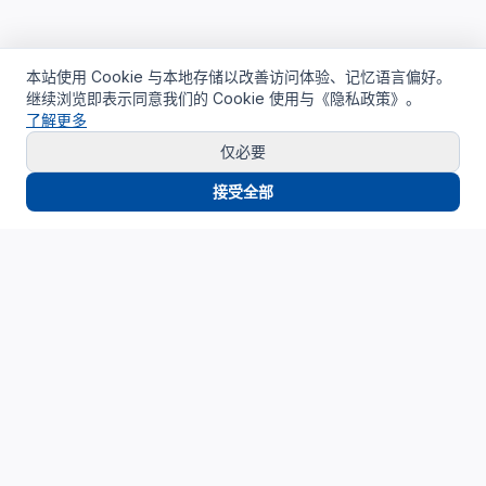
本站使用 Cookie 与本地存储以改善访问体验、记忆语言偏好。
继续浏览即表示同意我们的 Cookie 使用与《隐私政策》。
了解更多
仅必要
接受全部
Cloud4China
制造业研发上云精选服务品牌
面向制造业研发场景，提供驻地云、私有云、AI算力与设计仿
真平台服务，帮助企业构建安全、高效、可持续演进的研发云